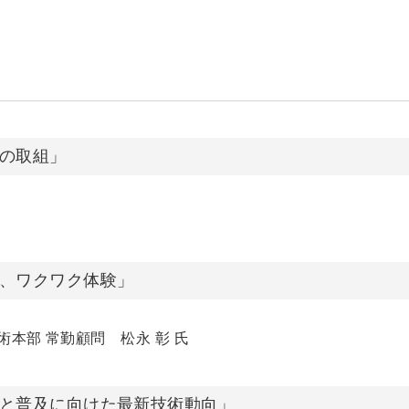
化の取組」
氏
界、ワクワク体験」
本部 常勤顧問 松永 彰 氏
力と普及に向けた最新技術動向」