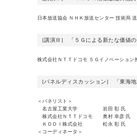
日本放送協会 ＮＨＫ放送センター 技術局 
[講演Ⅲ] 「５Ｇによる新たな価値
株式会社ＮＴＴドコモ ５Ｇイノベーション推
[パネルディスカッション] 「東海
＜パネリスト＞
名古屋工業大学 岩田 彰 氏
株式会社ＮＴＴドコモ 奥村 幸彦 氏
ＫＤＤＩ株式会社 松永 彰 氏
＜コーディネータ＞