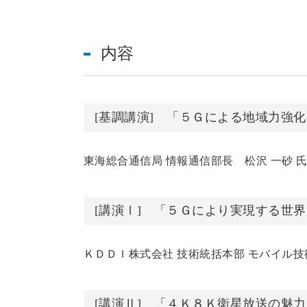
内容
[基調講演] 「５Ｇによる地域力強
東海総合通信局 情報通信部長 松沢 一砂 
[講演Ⅰ] 「５Ｇにより実現する世
ＫＤＤＩ株式会社 技術統括本部 モバイル技術
[講演Ⅱ] 「４Ｋ８Ｋ衛星放送の魅