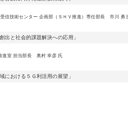
送受信技術センター 企画部（ＳＨＶ推進）専任部長 市川 勇 
の創出と社会的課題解決への応用」
進室 担当部長 奥村 幸彦 氏
地域における５Ｇ利活用の展望」