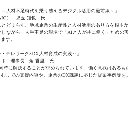
 ～人材不足時代を乗り越えるデジタル活用の最前線～」
AIO） 児玉 知也 氏
にとどまらず、地域企業の生産性と人材活用のあり方を根本
介しながら、人手不足の現場で「AIと人が共に働く」ための
します。
・テレワーク×DX人材育成の実践～」
ボ 理事長 角 香里 氏
を同時に解決することが求められています。働く意欲はあるも
組むまでの支援内容や、企業のDX課題に応じた提案事例等を