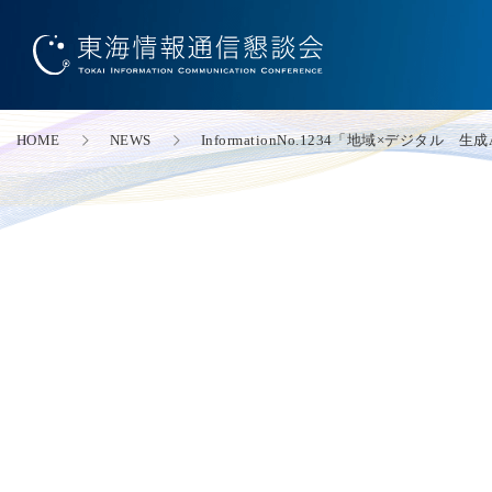
HOME
NEWS
InformationNo.1234「地域×デジタ