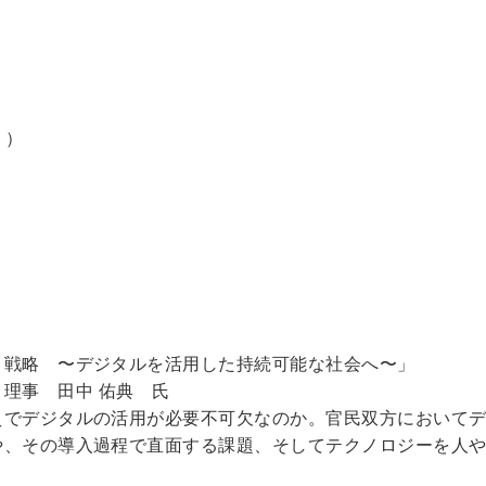
。）
り戦略 〜デジタルを活用した持続可能な社会へ〜」
ion 理事 田中 佑典 氏
えでデジタルの活用が必要不可欠なのか。官民双方において
や、その導入過程で直面する課題、そしてテクノロジーを人