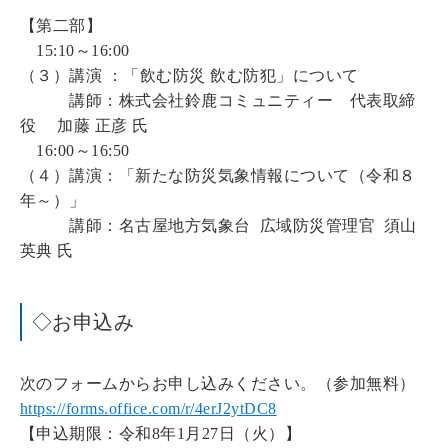
【第二部】
15:10～16:00
（３）講演 ：「飲む防災 飲む防犯」について
講師：株式会社鈴鹿コミュニティー 代表取締
役 加藤 正彦 氏
16:00～16:50
（４）講演：「新たな防災気象情報について（令和８
年～）」
講師：名古屋地方気象台 広域防災管理官 須山
英典 氏
◇お申込み
次のフォームからお申し込みください。（参加無料）
https://forms.office.com/r/4erJ2ytDC8
【申込期限：令和8年1月27日（火）】