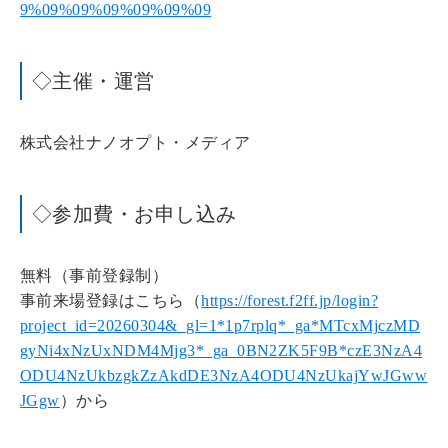
9%09%09%09%09%09%09
◇主催・運営
株式会社ナノオプト・メディア
◇参加費・お申し込み
無料（事前登録制）
事前来場登録はこちら（
https://forest.f2ff.jp/login?
project_id=20260304&_gl=1*1p7rplq*_ga*MTcxMjczMD
gyNi4xNzUxNDM4Mjg3*_ga_0BN2ZK5F9B*czE3NzA4
ODU4NzUkbzgkZzAkdDE3NzA4ODU4NzUkajYwJGww
JGgw
）から