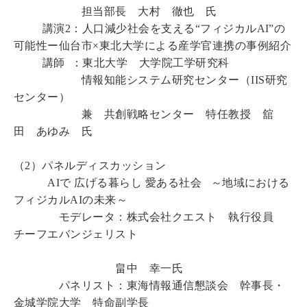
担当部長 大村 徹也 氏
講演2：人口減少社会を支える“フィジカルAI”の
可能性ー仙台市×東北大学による産学官連携の事例紹介
講師 ：東北大学 大学院工学研究科
情報知能システム研究センター（IIS研究
センター）
兼 共創戦略センター 特任教授 舘
田 あゆみ 氏
（2）パネルディスカッション
AIで 広げる暮らし 愛ある社会 ～地域における
フィジカルAIの未来～
モデレータ：株式会社クエスト 執行役員
チーフエバンジェリスト
畠中 幸一氏
パネリスト：東海情報通信懇談会 幹事長・
金城学院大学 特命副学長